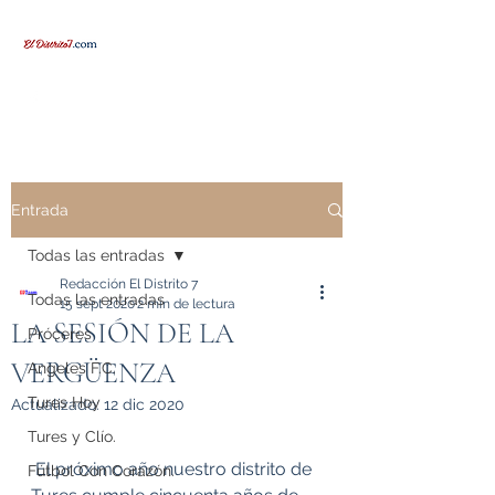
Entrada
Todas las entradas
Redacción El Distrito 7
Todas las entradas
15 sept 2020
2 min de lectura
LA SESIÓN DE LA
Próceres
VERGÜENZA
Angeles F.C.
Tures Hoy
Actualizado:
12 dic 2020
Tures y Clío.
 El próximo año nuestro distrito de 
Fútbol Con Corazón.