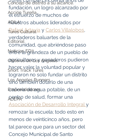
Tures cumple cincuenta años de 
Concejo de distrito a su alcance.
fundación, un logro alcanzado por 
Acción Tureña.
el esfuerzo de muchos de 
ADILA
nuestros abuelos liderados por 
Rafael Artavia
 y 
Carlos Villalobos
, 
Tures Cultural
verdaderos baluartes de la 
Editorial
comunidad, que abriéndose paso 
Noticias ED7.
entre la grandeza de un pueblo de 
agricultores y ganaderos pudieron 
Cleteros de Los Angeles
hacer valer la voluntad popular y 
Short Track Tures
lograron no solo fundar un distrito 
Los Angeles Runners
sino también dotarlo de una 
cañería de agua potable, de un 
Emprendedores
centro de salud, formar una 
ADEPA
Asociación de Desarrollo Integral 
y 
remozar la escuela; todo esto en 
menos de veinticinco años, pero 
tal parece que para un sector del 
Concejo Municipal de Santo 