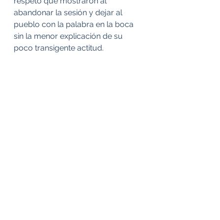
respeto que mostraron al 
abandonar la sesión y dejar al 
pueblo con la palabra en la boca 
sin la menor explicación de su 
poco transigente actitud.
En una demostración de irrespeto total 
hacia sus compañeros Isaac Ramírez 
cerro la sesión mientras los síndicos 
esperaban una respuesta.
Editorial