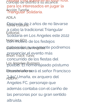
detalla más adelante en esta nota, 
Concejo de distrito a su alcance.
para los interesados en jugar la 
Acción Tureña.
Triangular Solidaria.
ADILA
Después de 2 años de no llevarse 
Tures Cultural
a cabo la tradicional Triangular 
Editorial
Solidaria en Los Angeles este 2022 
Noticias ED7.
con motivo de los festejos 
patronales nuevamente podremos 
Cleteros de Los Angeles
presenciar el evento más 
Short Track Tures
concurrido de los fiestas del 
Los Angeles Runners
pueblo. El homenajeado póstumo 
de este año será el señor Francisco 
Emprendedores
"Lito" Umaña, ex arquero del 
ADEPA
Angeles FC, personaje que 
además contaba con el cariño de 
las personas por su gran sentido 
altruista. 