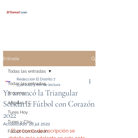
Entrada
Todas las entradas
Redacción El Distrito 7
Todas las entradas
5 jul 2022
3 min de lectura
Ya arrancó la Triangular
Próceres
Solidaria Fútbol con Corazón
Angeles F.C.
Tures Hoy
2022
Tures y Clío.
Actualizado:
28 jul 2022
El proceso de inscripción se 
Fútbol Con Corazón.